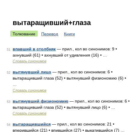
вытаращивший+глаза
Толкование
Перевод
Книги
впавший в столбняк
— прил., кол во синонимов: 9 •
51
ахнувший (61) • ахнувший от удивления (16) • …
Словарь синонимов
вытянувший лицо
— прил., кол во синонимов: 6 •
52
вытаращивший глаза (52) • вытянувший физиономию (6) •
…
Словарь синонимов
вытянувший физиономию
— прил., кол во синонимов: 6 •
53
вытаращивший глаза (52) • вытянувший лицо (6) • …
Словарь синонимов
вытаращившийся
— прил., кол во синонимов: 21 •
54
вперившийся (21) • впившийся (27) • выкатившийся (7) …